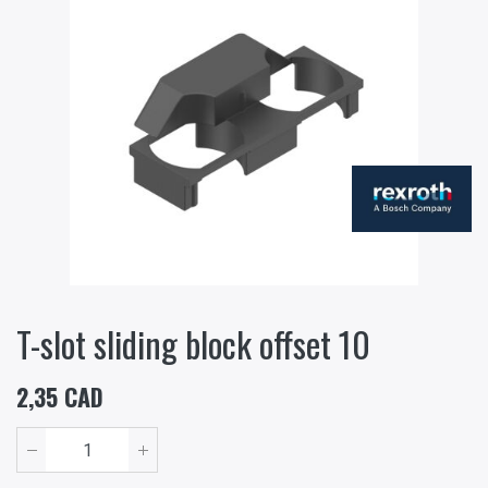
T-slot sliding block offset 10
2,35
CAD